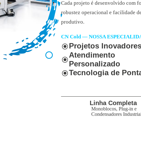
Cada projeto é desenvolvido com fo
robustez operacional e facilidade d
produtivo.
CN Cold — NOSSA ESPECIALID
Projetos Inovadore
\
Atendimento
\
Personalizado
Tecnologia de Pont
\
Linha Completa
Monoblocos, Plug-in e
Condensadores Industria