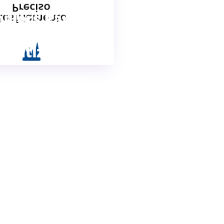
Preciso
illers Para
Resfriamento
rocessos e
imatização
