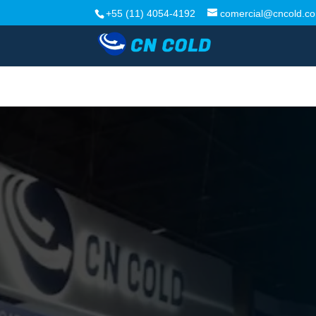
+55 (11) 4054-4192
comercial@cncold.co