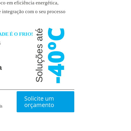
co em eficiência energética,
e integração com o seu processo
-40ºC
Soluções até
ADE É O FRIO!
s
a
Solicite um
orçamento
is