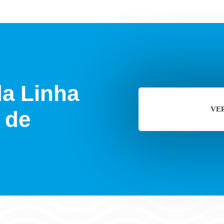
da Linha
VE
 de