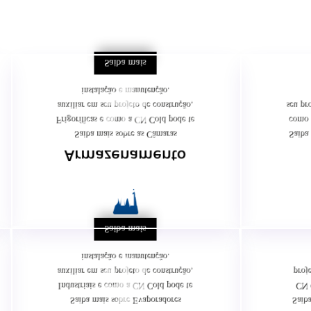
sionais de refrigeração para atender diversos segmentos da ind
s, frigoríficos, sorveterias e fábricas de sorvete além de franqu
Saiba mais

instalação e manutenção.
auxiliar em seu projeto de construção,
seu pro
Frigoríficas e como a CN Cold pode te
como 
Saiba mais sobre as Câmaras
Saiba
Armazenamento
Câmaras
Un
Frigoríficas

Saiba mais
instalação e manutenção.

auxiliar em seu projeto de construção,
proje
Industriais e como a CN Cold pode te
CN 
Saiba mais sobre Evaporadores
Saiba