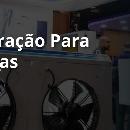
ração Para
sas
AS