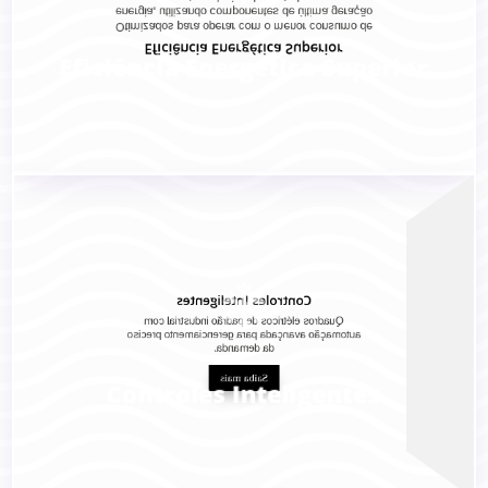
energia, utilizando componentes de última geração
Otimizados para operar com o menor consumo de
Eficiência Energética Superior
Eficiência Energética Superior

Controles Inteligentes
Quadros elétricos de padrão industrial com
automação avançada para gerenciamento preciso
da demanda.
Saiba mais
Controles Inteligentes