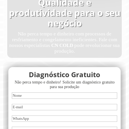
Qualidade e
produtividade para o seu
negócio
Não perca tempo e dinheiro com processos de
resfriamento e congelamento ineficientes. Fale com
nossos especialistas
CN COLD
pode revolucionar sua
produção.
Diagnóstico Gratuito
Não perca tempo e dinheiro! Solicite um diagnóstico gratuito
para sua produção
Nome
(obrigatório)
Nome
E-
mail
(obrigatório)
WhatsApp