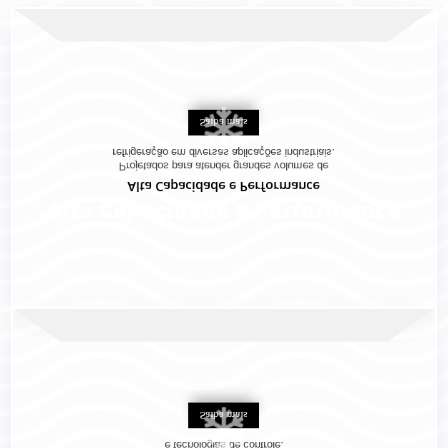

Saiba mais
refrigeração em diversas aplicações industriais.
Projetados para atender grandes volumes de
Alta Capacidade e Performance
Alta Capacidade e Performance

Saiba mais
e tecnologias de controle.