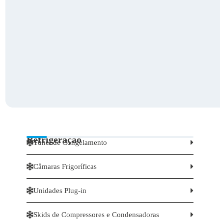
Refrigeração


Túnel de Congelamento


Câmaras Frigoríficas


Unidades Plug-in


Skids de Compressores e Condensadoras