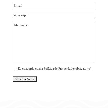
Nome
E-
mail
(obrigatório)
WhatsApp
Mensagem
(obrigatório)
Eu concordo com a Política de Privacidade.
(obrigatório)
Consentir
(obrigatório)