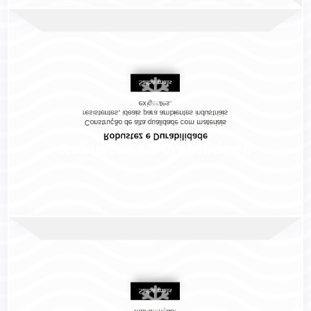

Saiba mais
exigentes.
resistentes, ideais para ambientes industriais
Construção de alta qualidade com materiais
Robustez e Durabilidade
Robustez e Durabilidade

Saiba mais