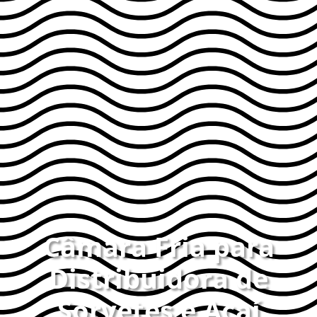
Câmara Fria para
Distribuidora de
Sorvetes e Açaí