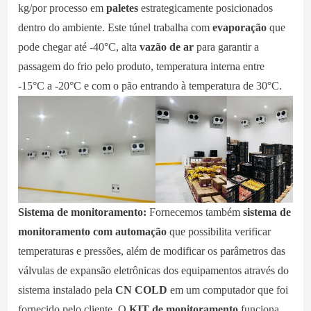
kg/por processo em
paletes
estrategicamente posicionados
dentro do ambiente. Este túnel trabalha com
evaporação
que
pode chegar até -40°C, alta
vazão de ar
para garantir a
passagem do frio pelo produto, temperatura interna entre
-15°C a -20°C e com o pão entrando à temperatura de 30°C.
Sistema de monitoramento:
Fornecemos também
sistema de
monitoramento com automação
que possibilita verificar
temperaturas e pressões, além de modificar os parâmetros das
válvulas de expansão eletrônicas dos equipamentos através do
sistema instalado pela
CN COLD
em um computador que foi
fornecido pelo cliente. O
KIT de monitoramento
funciona