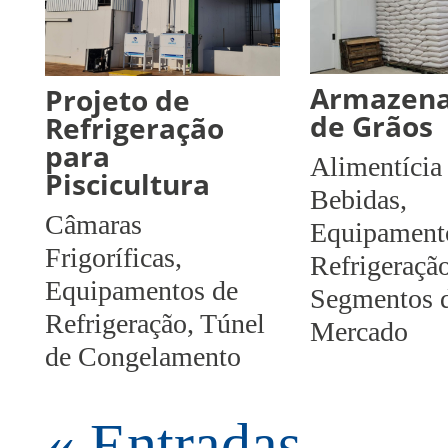
Armazen
Projeto de
de Grãos
Refrigeração
para
Alimentícia
Piscicultura
Bebidas
,
Câmaras
Equipament
Frigoríficas
,
Refrigeraçã
Equipamentos de
Segmentos 
Refrigeração
,
Túnel
Mercado
de Congelamento
« Entradas