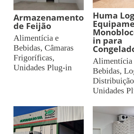
Huma Lo
Armazenamento
Equipame
de Feijão
Monobloco
Alimentícia e
in para
Congelad
Bebidas
,
Câmaras
Frigoríficas
,
Alimentícia
Unidades Plug-in
Bebidas
,
Log
Distribuição
Unidades Pl