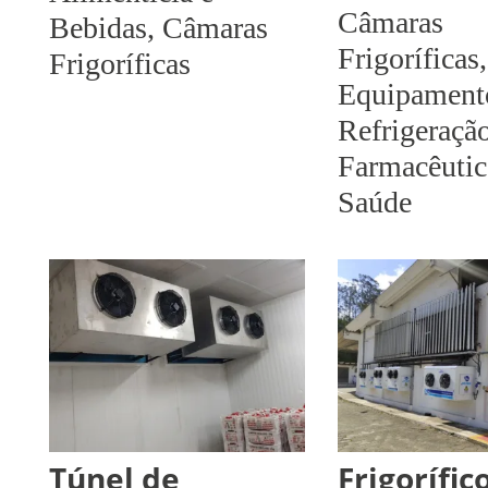
Câmaras
Bebidas
,
Câmaras
Frigoríficas
,
Frigoríficas
Equipament
Refrigeraçã
Farmacêutic
Saúde
Túnel de
Frigorífic