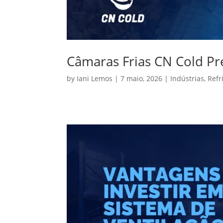
Câmaras Frias CN Cold P
by
Iani Lemos
|
7 maio, 2026
|
Indústrias
,
Refr