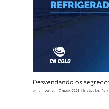
Desvendando os segredos 
by
Iani Lemos
|
7 maio, 2026
|
Indústrias
,
Refr