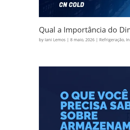
Qual a Importância do D
by
Iani Lemos
|
8 maio, 2026
|
Refrigeração
,
I