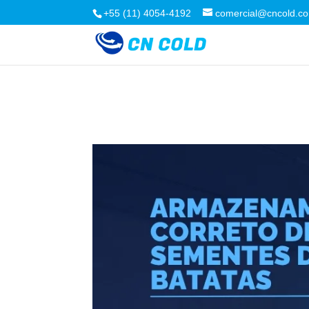
+55 (11) 4054-4192
comercial@cncold.co