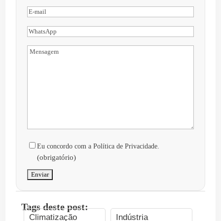
Nome
E-
(obrigatório)
mail
WhatsApp
Mensagem
(obrigatório)
Consentir
Eu concordo com a Política de Privacidade.
(obrigatório)
Tags deste post:
Climatização
Indústria