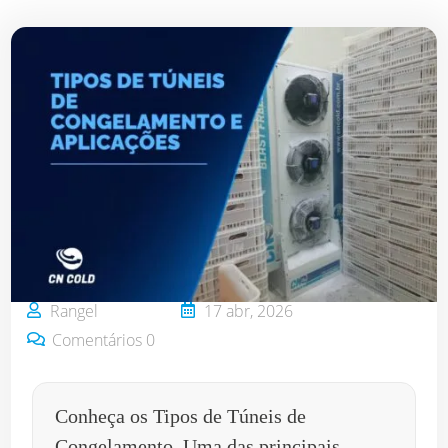
Rangel
17 abr, 2026


Comentários 0

Conheça os Tipos de Túneis de
Congelamento. Uma das principais