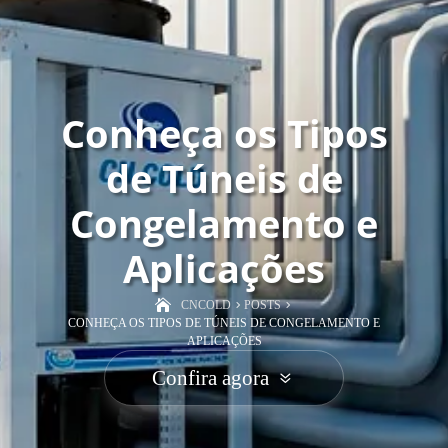
Conheça os Tipos
de Túneis de
Congelamento e
Aplicações
CNCOLD
POSTS
CONHEÇA OS TIPOS DE TÚNEIS DE CONGELAMENTO E
APLICAÇÕES
Confira agora