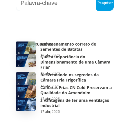
Pesquisar
Posts Recentes
Armazenamento correto de
Sementes de Batatas
17 abr, 2026
Qual a Importância do
Dimensionamento de uma Câmara
Fria?
17 abr, 2026
Desvendando os segredos da
Câmara Fria Frigorífica
17 abr, 2026
Câmaras Frias CN Cold Preservam a
Qualidade do Amendoim
17 abr, 2026
3 vantagens de ter uma ventilação
industrial
17 abr, 2026